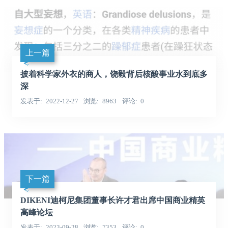
上一篇
披着科学家外衣的商人，饶毅背后核酸事业水到底多
深
发表于
2022-12-27
浏览
8963
评论
0
下一篇
DIKENI迪柯尼集团董事长许才君出席中国商业精英
高峰论坛
发表于
2023-09-28
浏览
7353
评论
0