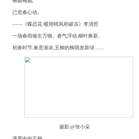
柳眼梅腮,
已觉春心动。
——《蝶恋花·暖雨晴风初破冻》李清照
一场春雨催生万物。春气浮动,柳叶换新。
初春时节,春意渐浓,五柳的柳萌发新绿……
摄影:@张小朵
薄雾中的五柳