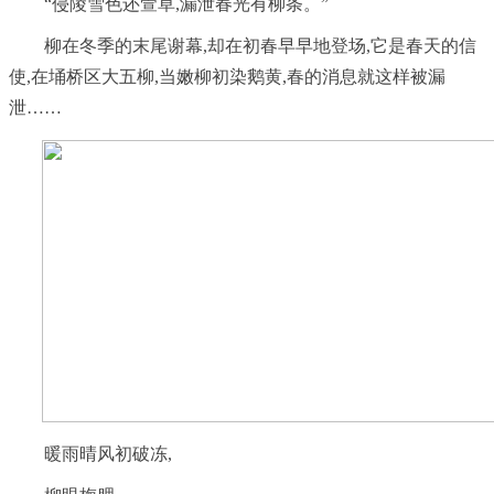
“侵陵雪色还萱草,漏泄春光有柳条。”
柳在冬季的末尾谢幕,却在初春早早地登场,它是春天的信
使,在埇桥区大五柳,当嫩柳初染鹅黄,春的消息就这样被漏
泄……
暖雨晴风初破冻,