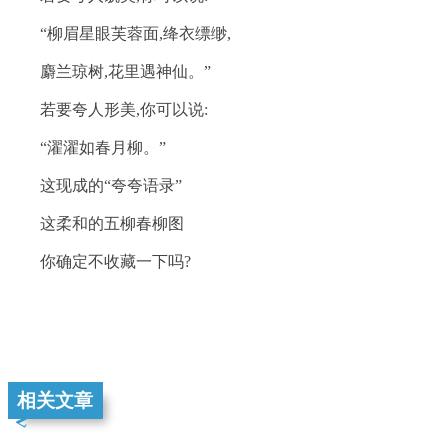
“柳眉星眼芙蓉面,绛衣缥缈,
麝兰琼树,花里遇神仙。”
若要夸人形美,你可以说:
“濯濯如春月柳。”
这现成的“夸夸语录”
这柔和的五柳春柳图
你确定不收藏一下吗?
相关文章