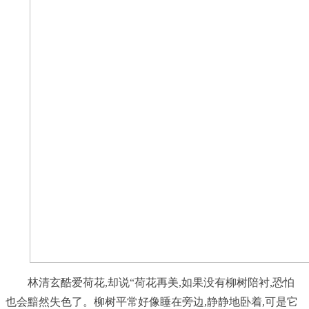
林清玄酷爱荷花,却说“荷花再美,如果没有柳树陪衬,恐怕
也会黯然失色了。柳树平常好像睡在旁边,静静地卧着,可是它