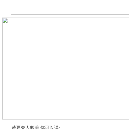
若要夸人貌美,你可以说: