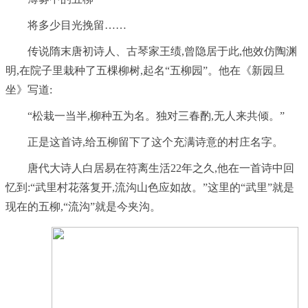
将多少目光挽留……
传说隋末唐初诗人、古琴家王绩,曾隐居于此,他效仿陶渊
明,在院子里栽种了五棵柳树,起名“五柳园”。他在《新园旦
坐》写道:
“松栽一当半,柳种五为名。独对三春酌,无人来共倾。”
正是这首诗,给五柳留下了这个充满诗意的村庄名字。
唐代大诗人白居易在符离生活22年之久,他在一首诗中回
忆到:“武里村花落复开,流沟山色应如故。”这里的“武里”就是
现在的五柳,“流沟”就是今夹沟。