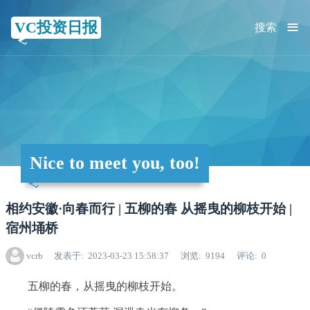
≡
VC投资日报
搜索
Nice to meet you, too!
相约安徽·向春而行 | 五柳的春 从摇曳的柳枝开始 |
宿州埇桥
vcrb
发表于
2023-03-23 15:58:37
浏览
9194
评论
0
五柳的春，从摇曳的柳枝开始。