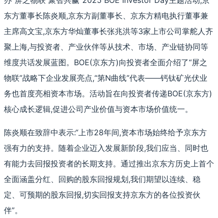
办“屏之物联 聚智共赢”2025 BOE Investor Day主题活动,京
东方董事长陈炎顺,京东方副董事长、京东方精电执行董事兼
主席高文宝,京东方华灿董事长张兆洪等3家上市公司掌舵人齐
聚上海,与投资者、产业伙伴等从技术、市场、产业链协同等
维度共话发展蓝图。BOE(京东方)向投资者全面介绍了“屏之
物联”战略下企业发展亮点,“第N曲线”代表——钙钛矿光伏业
务也首度亮相资本市场。活动旨在向投资者传递BOE(京东方)
核心成长逻辑,促进公司产业价值与资本市场价值统一。
陈炎顺在致辞中表示:“上市28年间,资本市场始终给予京东方
强有力的支持。随着企业迈入发展新阶段,我们应当、同时也
有能力去回报投资者的长期支持。通过推出京东方历史上首个
全面涵盖分红、回购的股东回报规划,我们期望以连续、稳
定、可预期的股东回报,切实回报支持京东方的各位投资伙
伴”。