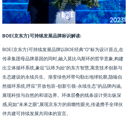
BOE(京东方)可持续发展品牌标识解读:
BOE(京东方)可持续发展品牌以BOE经典“O”标为设计原点,在
传承集团母品牌基因的同时,融入莫比乌斯环的哲学意象,构建
出立体循环系统,象征“以终为始”的东方智慧,寓意技术创新与
生态建设的永续共生。渐变绿色环带勾勒出地球轮廓,隐喻自
然循环系统,呼应“开放包容-创新引领-永续生态”的品牌内涵,
展现科技与自然的和谐边界。环体层叠的线条设计突出纵深
感,宛如“未来之眼”,展现京东方的前瞻性眼光,传递携手全球伙
伴共建可持续发展共同体的宣言。