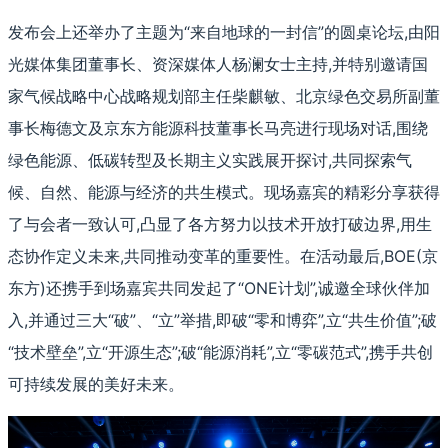
发布会上还举办了主题为“来自地球的一封信”的圆桌论坛,由阳
光媒体集团董事长、资深媒体人杨澜女士主持,并特别邀请国
家气候战略中心战略规划部主任柴麒敏、北京绿色交易所副董
事长梅德文及京东方能源科技董事长马亮进行现场对话,围绕
绿色能源、低碳转型及长期主义实践展开探讨,共同探索气
候、自然、能源与经济的共生模式。现场嘉宾的精彩分享获得
了与会者一致认可,凸显了各方努力以技术开放打破边界,用生
态协作定义未来,共同推动变革的重要性。在活动最后,BOE(京
东方)还携手到场嘉宾共同发起了“ONE计划”,诚邀全球伙伴加
入,并通过三大“破”、“立”举措,即破“零和博弈”,立“共生价值”;破
“技术壁垒”,立“开源生态”;破“能源消耗”,立“零碳范式”,携手共创
可持续发展的美好未来。