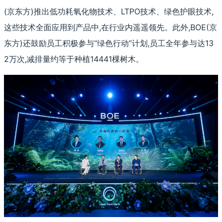
(京东方)推出低功耗氧化物技术、LTPO技术、绿色护眼技术,
这些技术全面应用到产品中,在行业内遥遥领先。此外,BOE(京
东方)还鼓励员工积极参与“绿色行动”计划,员工全年参与达13
2万次,减排量约等于种植14441棵树木。