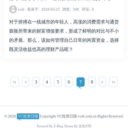
vcrb
发表于
2018-05-23
浏览
508
评论
0
对于拼搏在一线城市的年轻人，高涨的消费需求与通货
膨胀所带来的财富增值要求，形成了鲜明的对比与不小
的矛盾。那么，该如何管理自己日常的闲置资金，选择
既灵活收益也高的理财产品呢？
‹‹
‹
3
4
5
6
7
8
›
››
© 2026
VC投资日报
Copyright VC投资日报 vcrb.com.cn Rights Reserved.
Powered By
Z-Blog
Theme By
吉光片羽