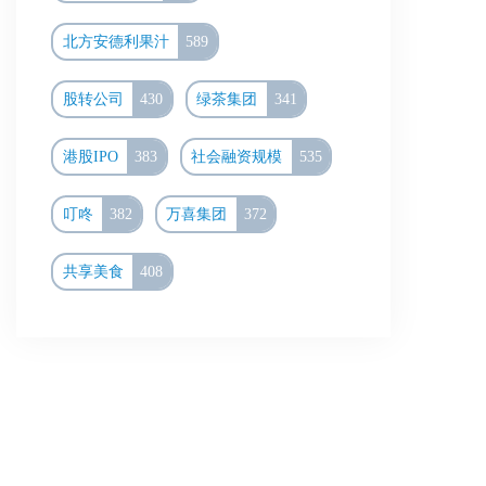
北方安德利果汁
589
股转公司
430
绿茶集团
341
港股IPO
383
社会融资规模
535
叮咚
382
万喜集团
372
共享美食
408