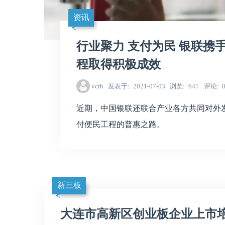
资讯
行业聚力 支付为民 银联携
程取得积极成效
vcrb
发表于
2021-07-03
浏览
641
评论
近期，中国银联还联合产业各方共同对外
付便民工程的普惠之路。
新三板
大连市高新区创业板企业上市