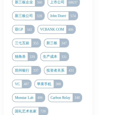
新三板企业
360
上市公司
68637
新三板公司
328
John Doerr
574
双GP
341
VCBANK.COM
406
三七互娱
355
新三板
347
独角兽
339
生产成本
331
郑州银行
337
投资者关系
431
VC
487
苹果手机
388
Monstar Lab
406
Carbon Relay
340
国礼艺术名家
720