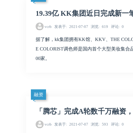
19.39亿 KK集团近日完成新
vcrb
发表于
2021-07-07
浏览
619
评论
0
据了解，kk集团拥有KK馆、KKV、THE CO
E COLORIST调色师是国内首个大型美妆
00家。
融资
「腾芯」完成A轮数千万融资
vcrb
发表于
2021-07-07
浏览
593
评论
0