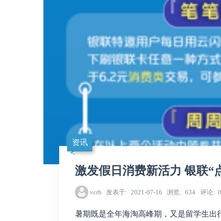
资讯
激发假日消费新活力 银联“
vcrb
发表于
2021-07-16
浏览
634
评论
暑期既是全年海淘高峰期，又是留学生出