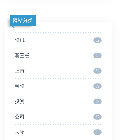
网站分类
资讯
72
新三板
62
上市
62
融资
79
投资
63
公司
67
人物
45