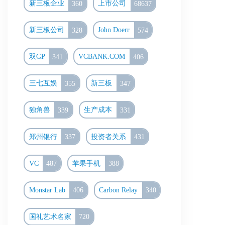
新三板企业
360
上市公司
68637
新三板公司
328
John Doerr
574
双GP
341
VCBANK.COM
406
三七互娱
355
新三板
347
独角兽
339
生产成本
331
郑州银行
337
投资者关系
431
VC
487
苹果手机
388
Monstar Lab
406
Carbon Relay
340
国礼艺术名家
720