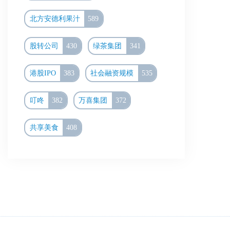
北方安德利果汁
589
股转公司
430
绿茶集团
341
港股IPO
383
社会融资规模
535
叮咚
382
万喜集团
372
共享美食
408