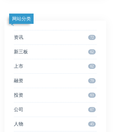
网站分类
资讯
72
新三板
62
上市
62
融资
79
投资
63
公司
67
人物
45