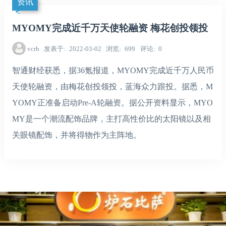
资讯
MYOMY完成近千万天使轮融资 梅花创投领投
vcrb
发表于
2022-03-02
浏览
699
评论
0
智通财经获悉，据36氪报道，MYOMY完成近千万人民币
天使轮融资，由梅花创投领投，蓝海众力跟投。据悉，M
YOMY正准备启动Pre-A轮融资。据公开资料显示，MYO
MY是一个潮流配饰品牌，主打高性价比的太阳镜以及相
关眼镜配饰，并将得物作为主阵地。