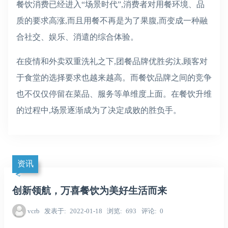
餐饮消费已经进入“场景时代”,消费者对用餐环境、品
质的要求高涨,而且用餐不再是为了果腹,而变成一种融
合社交、娱乐、消遣的综合体验。
在疫情和外卖双重洗礼之下,团餐品牌优胜劣汰,顾客对
于食堂的选择要求也越来越高。而餐饮品牌之间的竞争
也不仅仅停留在菜品、服务等单维度上面。在餐饮升维
的过程中,场景逐渐成为了决定成败的胜负手。
资讯
创新领航，万喜餐饮为美好生活而来
vcrb
发表于
2022-01-18
浏览
693
评论
0