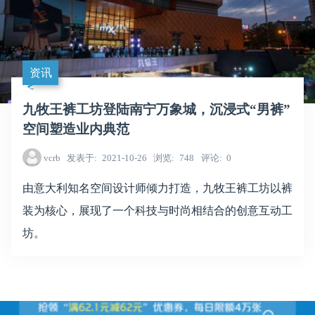
资讯
九牧王裤工坊登陆南宁万象城，沉浸式“男裤”
空间塑造业内典范
vcrb
发表于
2021-10-26
浏览
748
评论
0
由意大利知名空间设计师倾力打造，九牧王裤工坊以裤
装为核心，展现了一个科技与时尚相结合的创意互动工
坊。