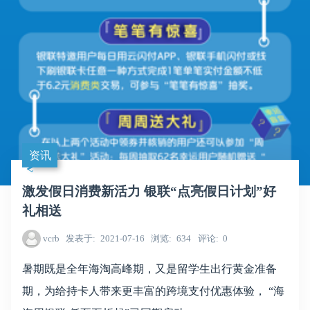
资讯
激发假日消费新活力 银联“点亮假日计划”好
礼相送
vcrb
发表于
2021-07-16
浏览
634
评论
0
暑期既是全年海淘高峰期，又是留学生出行黄金准备
期，为给持卡人带来更丰富的跨境支付优惠体验， “海